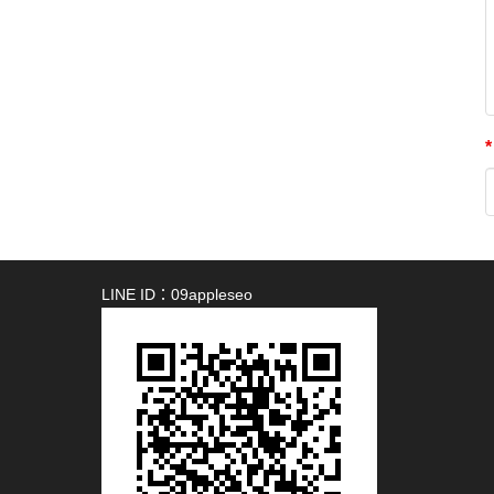
*
LINE ID：09appleseo