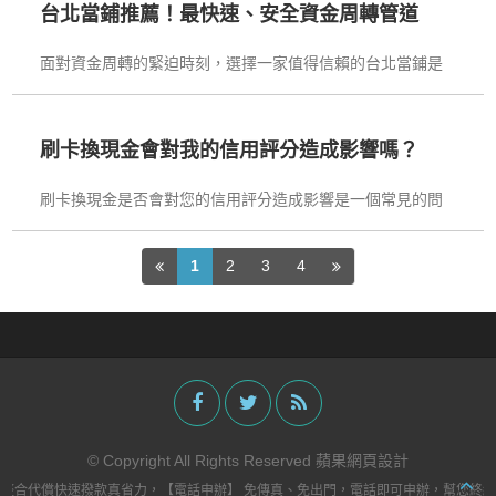
了解不同借款方式的利率、還款條件及適用情境。無論您需
台北當鋪推薦！最快速、安全資金周轉管道
要大額貸款還是小額快速借款，了解每種借款方案的優缺
面對資金周轉的緊迫時刻，選擇一家值得信賴的台北當鋪是
點，能夠幫助您做出明智的財務決策。
解決困境的得力助手。作為政府合法立案的當鋪，台北當鋪
秉持著誠信助人的理念，提供多元化的服務提供低利息的當
鋪服務，以最低利率協助客戶度過資金低潮。我們不僅擁有
刷卡換現金會對我的信用評分造成影響嗎？
安全完善的設施，更注重客戶需求，致力為每位客戶提供最
刷卡換現金是否會對您的信用評分造成影響是一個常見的問
合適的解決方案。
題，這取決於您的具體情況以及您如何處理這筆交易。本文
將探討刷卡換現金對信用評分可能產生的影響，以幫助您更
1
2
3
4
好地了解這一問題。刷卡換現金是通過信用卡或借記卡，從
自動提款機（ATM）或銀行分行取款，以獲得現金。
© Copyright All Rights Reserved 蘋果網頁設計
整合代償快速撥款真省力，【電話申辦】 免傳真、免出門，電話即可申辦，幫您終結