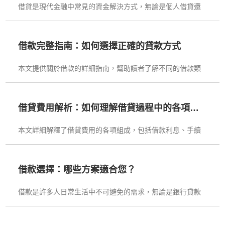
借貸是現代金融中常見的資金解決方式，無論是個人借貸還
是企業借貸，都能幫助應對資金需求。了解借貸的流程、利
率計算方式及各種借貸選項，對借款人來說至關重要。本篇
文章將詳細介紹借貸的基本概念、如何選擇合適的借貸方
借款完整指南：如何選擇正確的貸款方式
案，並提供避免借貸風險的實用建議。掌握這些知識能幫助
本文提供關於借款的詳細指南，幫助讀者了解不同的借款類
你做出明智的借貸決策，保障財務安全。
型，包括無擔保貸款、房屋貸款和車貸等。文章涵蓋了借款
的基本概念、借款流程、挑選合適貸款的注意事項以及如何
避免常見的借款陷阱。此外，本文還深入探討了借款費用的
借貸費用解析：如何理解借貸過程中的各項費
影響因素，以及如何選擇最符合需求的借款方式。無論是首
用
本文詳細解釋了借貸費用的各項組成，包括借款利息、手續
次借款還是需要額外資金的朋友，都能從中獲得有用的建
費、保險費用及提前還款的罰金等。透過了解這些費用，讀
議。
者能夠更清楚地計算借貸的總成本，避免不必要的隱藏費
用。無論是首次借貸還是有過經驗的借款人，都能從中學習
借款選擇：哪些方案適合您？
到如何選擇最適合的借貸方案，降低不必要的負擔與風險。
借款是許多人日常生活中不可避免的需求，無論是銀行貸款
還是民間貸款，選擇適合的借款方式對於管理財務至關重
要。文章深入探討了銀行貸款與民間貸款的區別，幫助讀者